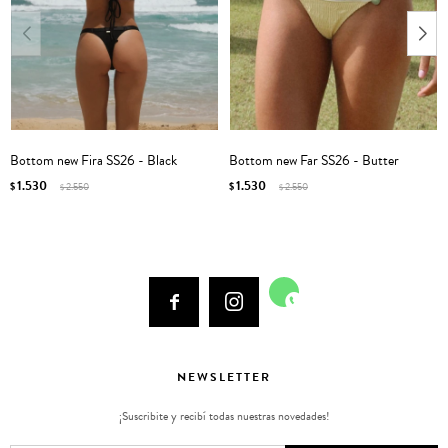
Bottom new Fira SS26 - Black
Bottom new Far SS26 - Butter
1.530
1.530
$
2.550
$
2.550
$
$



NEWSLETTER
¡Suscribite y recibí todas nuestras novedades!