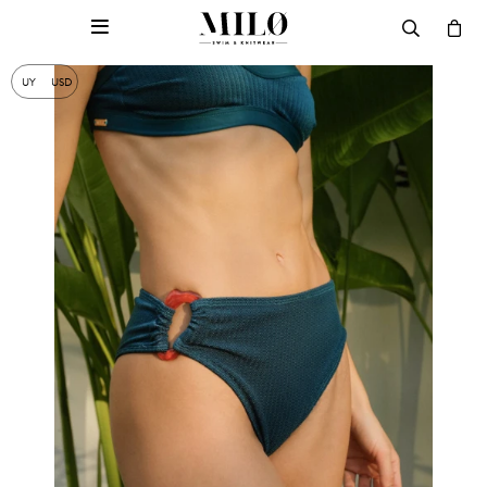

UY
USD