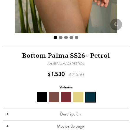
Bottom Palma SS26 - Petrol
BPALMA26PETROL
1.530
$
2.550
$
Variantes:
Descripción
Medios de pago