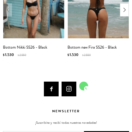
Bottom Nikki SS26 - Black
Bottom new Fira SS26 - Black
1.530
1.530
$
2.550
$
2.550
$
$



NEWSLETTER
¡Suscribite y recibí todas nuestras novedades!