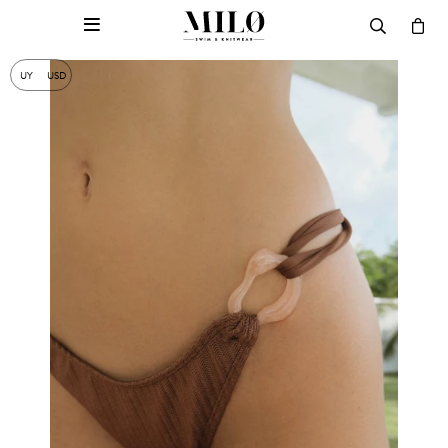

UY
USD