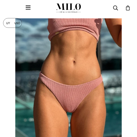

UY
USD