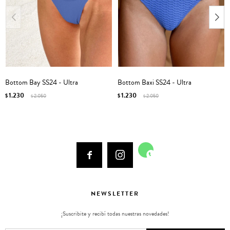
Bottom Bay SS24 - Ultra
Bottom Baxi SS24 - Ultra
1.230
1.230
$
2.050
$
2.050
$
$



NEWSLETTER
¡Suscribite y recibí todas nuestras novedades!