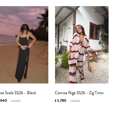
sa Scala SS26 - Black
Camisa Riga SS26 - Zig Tinto
.940
3.780
4.200
$
5.400
$
$