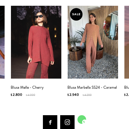
Blusa Melle - Cherry
Blusa Marbella SS24 - Caramel
Blu
2.800
2.940
2
$
4.000
$
4.200
$
$
$


