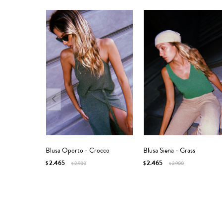
Blusa Oporto - Crocco
Blusa Siena - Grass
2.465
2.465
$
2.900
$
2.900
$
$