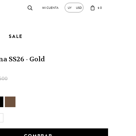
0
UY
USD
$
SALE
na SS26 - Gold
500