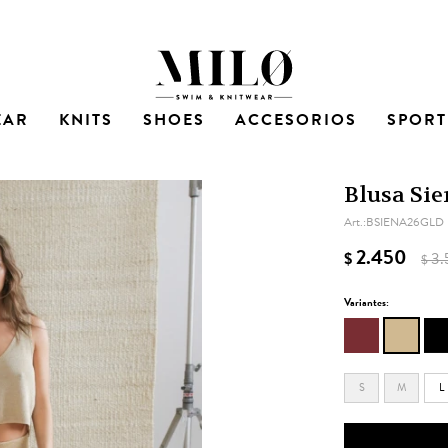
EAR
KNITS
SHOES
ACCESORIOS
SPORT
Blusa Sie
BSIENA26GLD
2.450
$
3.
$
Variantes:
S
M
L