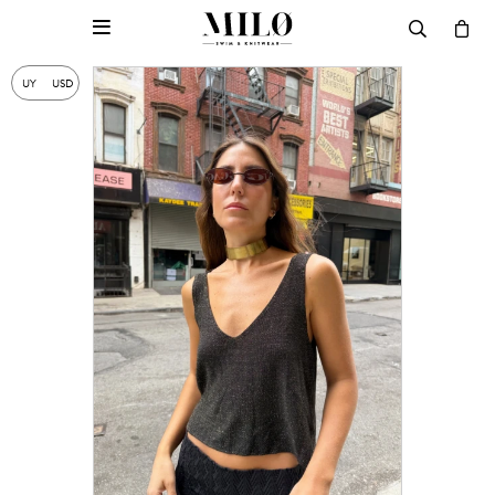

UY
USD