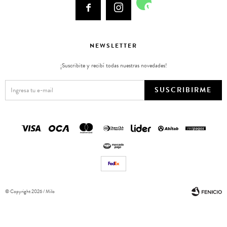



NEWSLETTER
¡Suscribite y recibí todas nuestras novedades!
SUSCRIBIRME
© Copyright 2026 / Milo