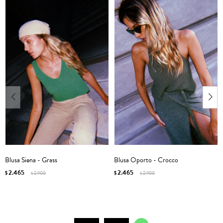
Blusa Siena - Grass
Blusa Oporto - Crocco
2.465
2.465
$
2.900
$
2.900
$
$