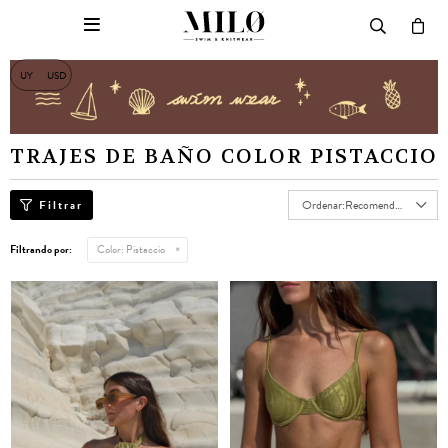

UY
USD
TRAJES DE BAÑO COLOR PISTACCIO
Recomendados
Filtrando por:
Color:
Pistaccio