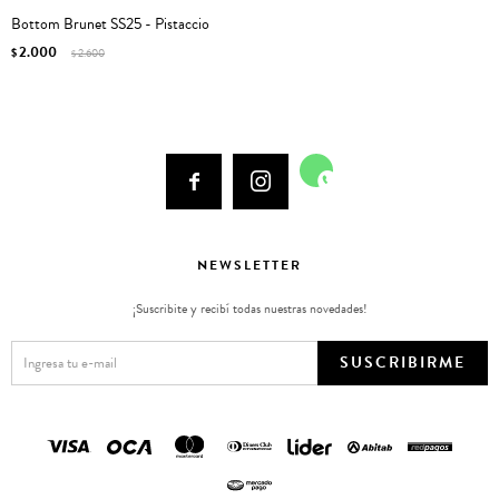
Bottom Brunet SS25 - Pistaccio
2.000
$
2.600
$



NEWSLETTER
¡Suscribite y recibí todas nuestras novedades!
SUSCRIBIRME