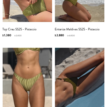
Top Creu SS25 - Pistaccio
Enteriza Maldivas SS25 - Pistaccio
1.380
2.880
$
2.300
$
4.800
$
$