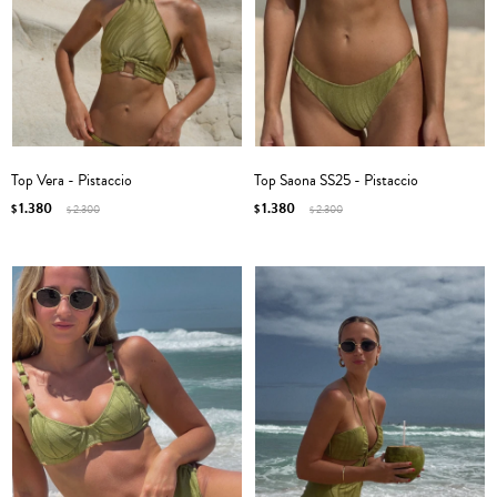
Top Vera - Pistaccio
Top Saona SS25 - Pistaccio
1.380
1.380
$
2.300
$
2.300
$
$