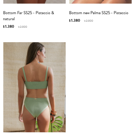
Bottom Far SS25 - Pistaccio &
Bottom new Palma SS25 - Pistaccio
natural
1.380
$
2.300
$
1.380
$
2.300
$