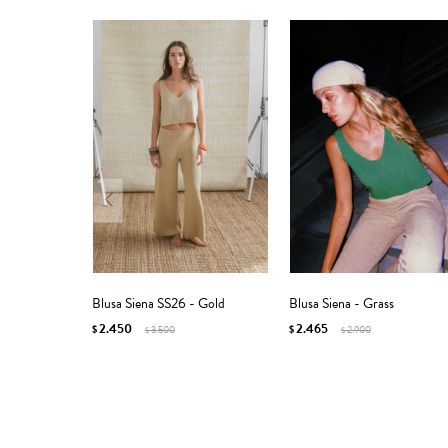
Blusa Siena SS26 - Gold
Blusa Siena - Grass
2.450
2.465
$
3.500
$
2.900
$
$