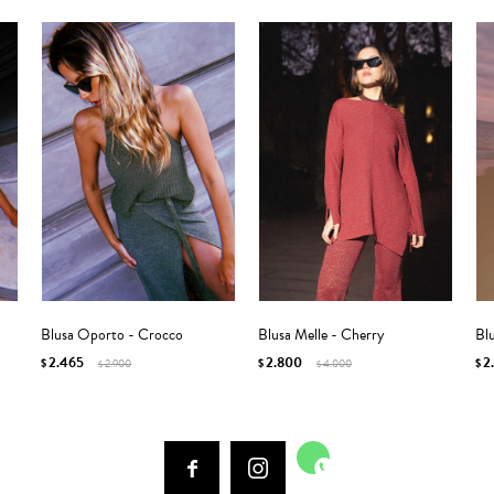
Blusa Oporto - Crocco
Blusa Melle - Cherry
Blu
2.465
2.800
2
$
2.900
$
4.000
$
$
$


