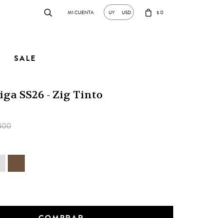
0
UY
USD
$
SALE
ga SS26 - Zig Tinto
400