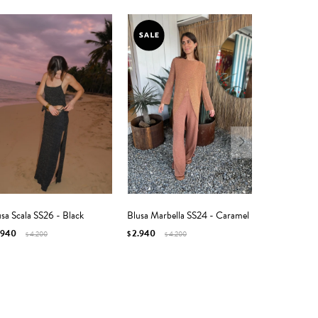
sa Scala SS26 - Black
Blusa Marbella SS24 - Caramel
.940
2.940
4.200
$
4.200
$
$