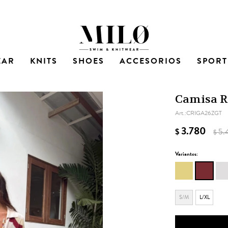
EAR
KNITS
SHOES
ACCESORIOS
SPORT
Camisa Ri
CRIGA26ZGT
3.780
$
5.
$
Variantes:
S/M
L/XL