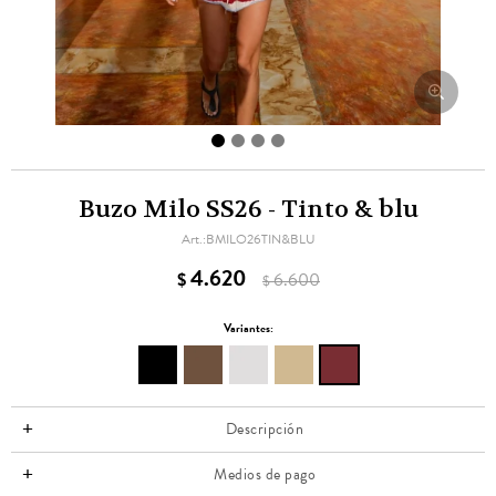
Buzo Milo SS26 - Tinto & blu
BMILO26TIN&BLU
4.620
$
6.600
$
Variantes:
Descripción
Medios de pago