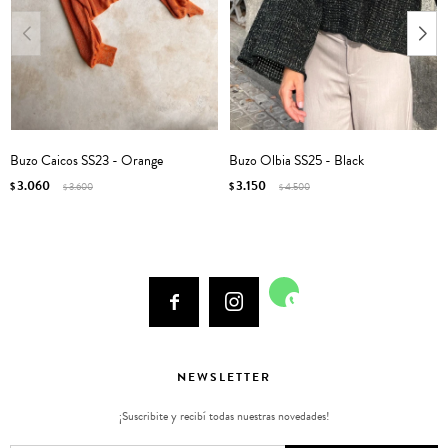
Buzo Caicos SS23 - Orange
Buzo Olbia SS25 - Black
3.060
3.150
$
3.600
$
4.500
$
$



NEWSLETTER
¡Suscribite y recibí todas nuestras novedades!