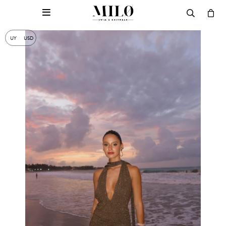

UY
USD