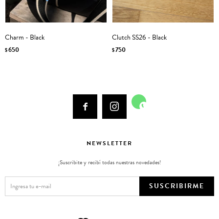
Charm - Black
Clutch SS26 - Black
650
750
$
$



NEWSLETTER
¡Suscribite y recibí todas nuestras novedades!
SUSCRIBIRME