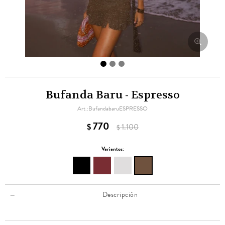
Bufanda Baru - Espresso
BufandabaruESPRESSO
770
$
1.100
$
Variantes:
Descripción