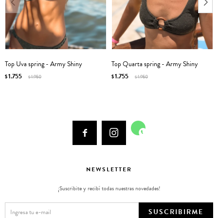
Top Uva spring - Army Shiny
Top Quarta spring - Army Shiny
1.755
1.755
$
1.950
$
1.950
$
$



NEWSLETTER
¡Suscribite y recibí todas nuestras novedades!
SUSCRIBIRME