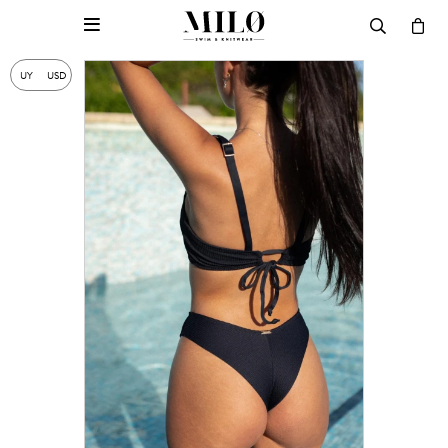

UY
USD