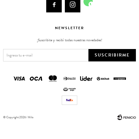



NEWSLETTER
¡Suscribite y recibí todas nuestras novedades!
SUSCRIBIRME
© Copyright 2026 / Milo