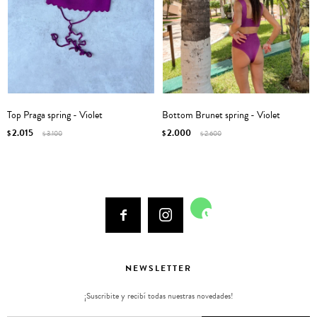
Top Praga spring - Violet
Bottom Brunet spring - Violet
2.015
2.000
$
3.100
$
2.600
$
$



NEWSLETTER
¡Suscribite y recibí todas nuestras novedades!