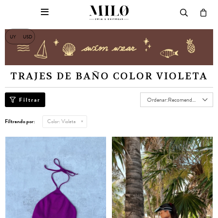

UY
USD
TRAJES DE BAÑO COLOR VIOLETA
Recomendados
Filtrando por:
Color:
Violeta