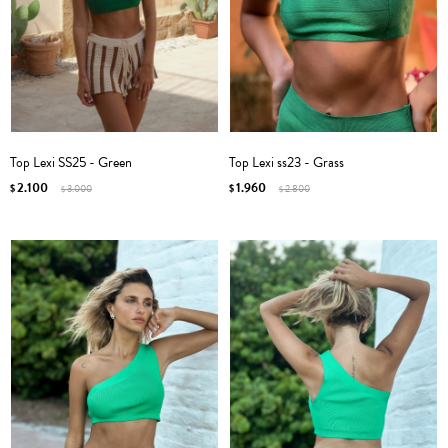
Top Lexi SS25 - Green
Top Lexi ss23 - Grass
2.100
1.960
$
3.000
$
2.800
$
$