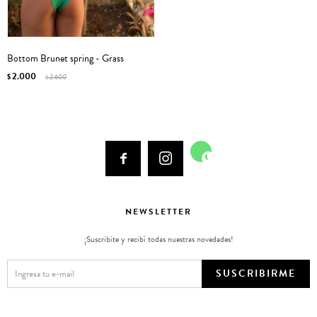
Bottom Brunet spring - Grass
2.000
$
2.600
$



NEWSLETTER
¡Suscribite y recibí todas nuestras novedades!
SUSCRIBIRME