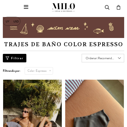

UY
USD
TRAJES DE BAÑO COLOR ESPRESSO
Recomendados
Filtrando por:
Color:
Espresso