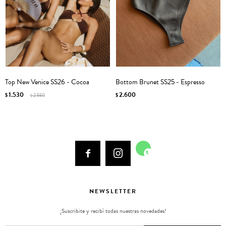
Top New Venice SS26 - Cocoa
Bottom Brunet SS25 - Espresso
1.530
2.600
$
2.550
$
$



NEWSLETTER
¡Suscribite y recibí todas nuestras novedades!