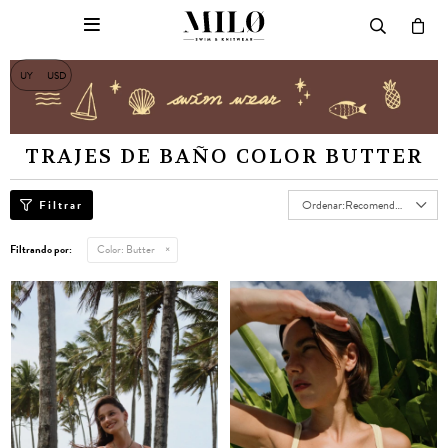

UY
USD
TRAJES DE BAÑO COLOR BUTTER
Recomendados
Filtrando por:
Color:
Butter