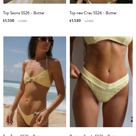
Top Saona SS26 - Butter
Top new Creu SS26 - Butter
1.530
1.530
$
2.550
$
2.550
$
$