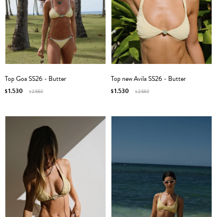
Top Goa SS26 - Butter
Top new Avila SS26 - Butter
1.530
1.530
$
2.550
$
2.550
$
$