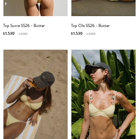
Top Sucre SS26 - Butter
Top Ola SS26 - Butter
1.530
1.530
$
2.550
$
2.550
$
$