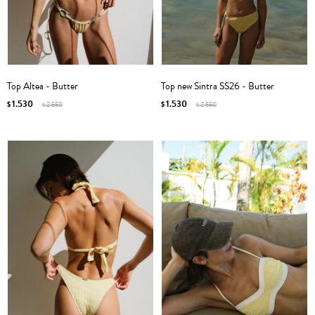
Top Altea - Butter
Top new Sintra SS26 - Butter
1.530
1.530
$
2.550
$
2.550
$
$