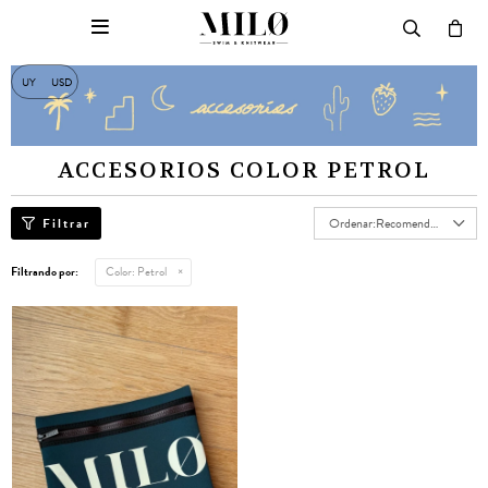

UY
USD
ACCESORIOS COLOR PETROL
Recomendados
Filtrando por:
Color:
Petrol