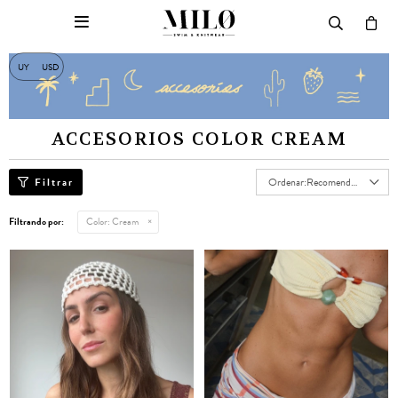

UY
USD
ACCESORIOS COLOR CREAM
Recomendados
Filtrando por:
Color:
Cream