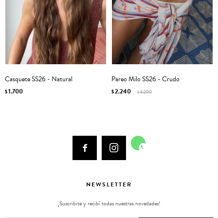
Casquete SS26 - Natural
Pareo Milo SS26 - Crudo
1.700
2.240
$
$
3.200
$



NEWSLETTER
¡Suscribite y recibí todas nuestras novedades!