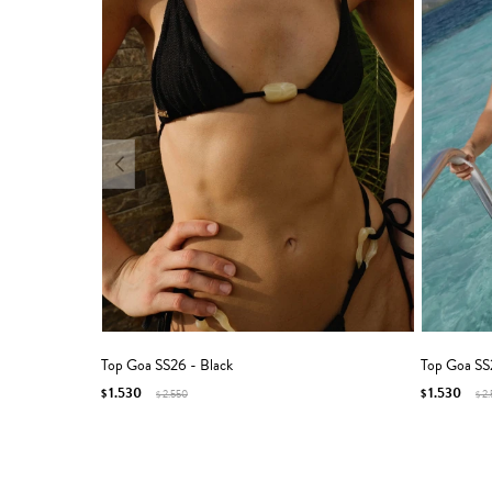
Top Goa SS26 - Black
Top Goa SS
1.530
1.530
$
2.550
$
2
$
$