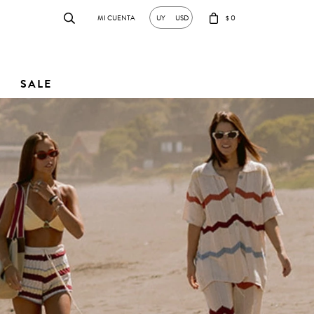
0
UY
USD
$
SALE