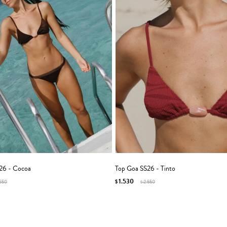
26 - Cocoa
Top Goa SS26 - Tinto
1.530
.550
$
2.550
$